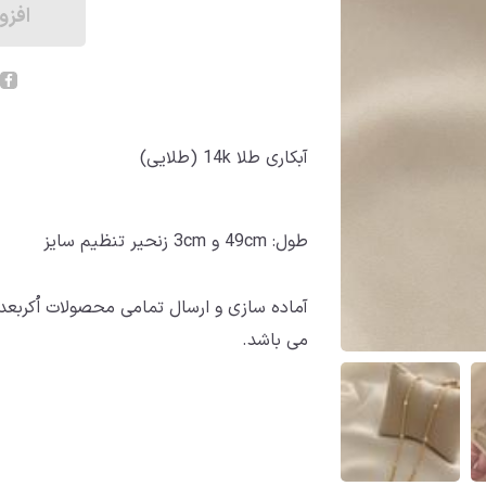
افزو
آبکاری طلا 14k (طلایی)
‌طول: 49cm و 3cm زنحیر تنظیم سایز
می باشد.